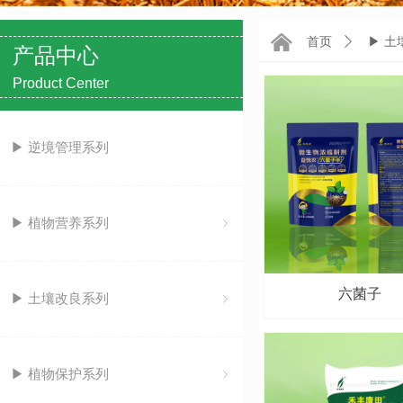
낀
首页
ꄲ
▶ 土
产品中心
Product Center
▶ 逆境管理系列
▶ 植物营养系列
ꁇ
六菌子
▶ 土壤改良系列
ꁇ
▶ 植物保护系列
ꁇ