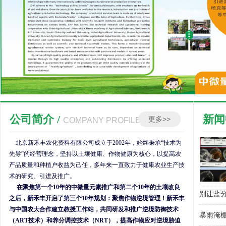
公司简介 /
新闻
更多>>
COMPANY PROFILE
北京新禾丰农化资料有限公司成立于2002年，始终秉承“技术为
先导”的经营理念，坚持以土壤健康、作物健康为核心，以提高农
硅肥是
草莓育
豆角多
安嘉纯
复壮提长
低温多
安嘉纯
氨膨达
安嘉纯 
产品质量和种植户收益为己任，多年来一直致力于健康农业生产技
葡萄品质
术的研究、引进及推广。
在聚焦第一个10年的中微量元素推广和第二个10年的土壤改良
别让盐分
之后，新禾丰开启了第三个10年规划：聚焦作物逆境管理！新禾丰
与中国农大合作建立教授工作站，共同研发和推广逆境防御技术
暴雨淹棚
（ART技术）和养分调控技术（NRT），提高作物应对逆境胁迫