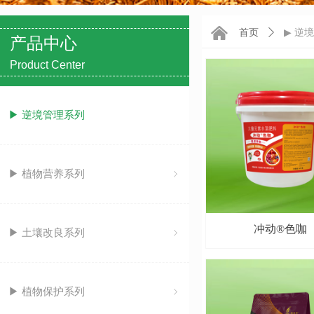
낀
▶ 逆
首页
ꄲ
产品中心
Product Center
▶ 逆境管理系列
▶ 植物营养系列
ꁇ
冲动®色咖
▶ 土壤改良系列
ꁇ
▶ 植物保护系列
ꁇ