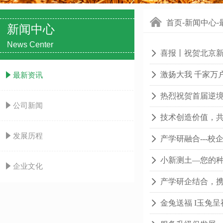
낀
首页-新闻中心
新闻中心
News Center
喜报丨祝贺北京新
넲
激扬大我 千家万
넲
념
最新资讯
热烈祝贺首届逆
넲
념
公司新闻
技术创造价值，
넲
념
发展历程
产学研融合---
넲
小新测土—您的
넲
념
企业文化
产学研企结合，
넲
金兔送福 I玉兔
넲