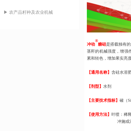
▶ 农产品籽种及农业机械
®
冲动
糖硅
是
搭载独有的
茎秆的机械强度，增强
累和转色，增加果实亮
【通用名称】
含硅水溶
【
剂型
】
水剂
【主要技术指标】
確（Si
【使用方法】
叶喷：稀释5
冲施或滴灌：1~2升