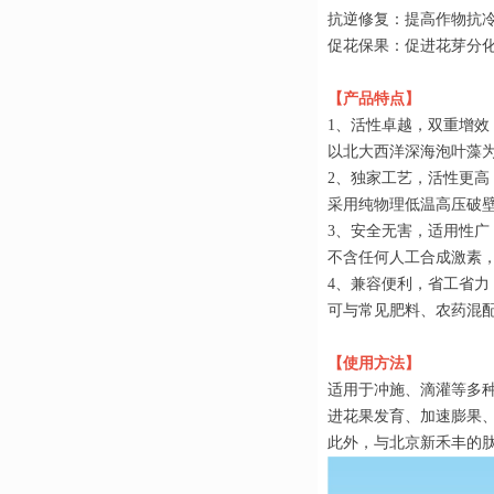
抗逆修复：提高作物抗
促花保果：促进花芽分
【产品特点】
1、活性卓越，双重增效
以北大西洋深海泡叶藻
2、独家工艺，活性更高
采用纯物理低温高压破
3、安全无害，适用性广
不含任何人工合成激素
4、兼容便利，省工省力
可与常见肥料、农药混
【使用方法】
适用于冲施、滴灌等多种
进花果发育、加速膨果
此外，与北京新禾丰的