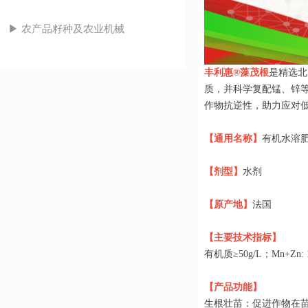
▶ 农产品籽种及农业机械
丰利惠®藻茂根
是精选北
质，并科学复配锰、锌
作物抗逆性，助力应对
【通用名称】
有机水溶
【剂型】
水剂
【原产地】
法国
【主要技术指标】
有机质≥50g/L；Mn+Zn: 10
【产品功能】
生根壮苗：促进作物在