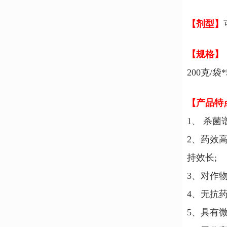
【剂型】
【规格】
200克/袋
【产品特
1、 杀菌
2、药效
持效长;
3、对作
4、无抗
5、具有