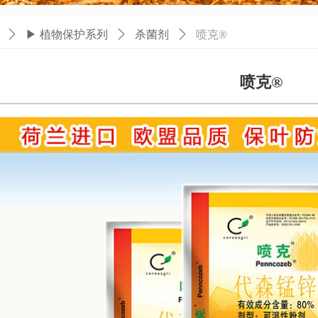
ꄲ
▶ 植物保护系列
ꄲ
杀菌剂
ꄲ
喷克®
喷克®