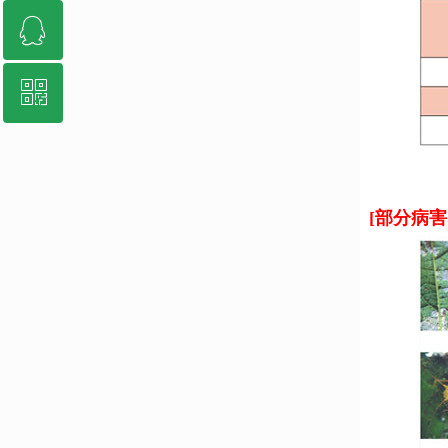
ꁗ
010-65447841
ꀥ
QQ客服
微信二维码
[部分病害