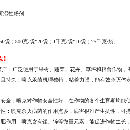
可湿性粉剂
*50袋；500克/袋*20袋；1千克/袋*10袋；25千克/袋。
点】
谱广：
广泛使用于果树、蔬菜、花卉、草坪和粮食作物，有效
高且持久：
喷克杀菌机理独特，粘着力强，能有效杀灭体
物安全：
喷克对作物安全性好，在作物的各个生育期均能使
药性：
喷克杀灭病菌的作用点多，病害很难产生抗性，可持
微肥作用：
喷克含有锰、锌等微量元素，能促进作物生长，