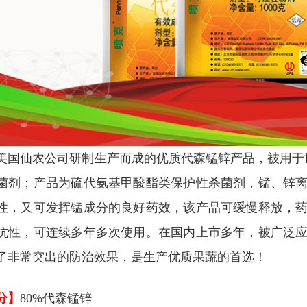
美国仙农公司研制生产而成的优质代森锰锌产品，被用于世
菌剂；产品为硫代氨基甲酸酯类保护性杀菌剂，锰、锌
性，又可发挥锰成分的良好药效，该产品可缓慢释放，
抗性，可连续多年多次使用。在国内上市多年，被广泛
了非常突出的防治效果，是生产优质果蔬的首选！
分】
80%代森锰锌