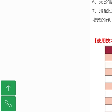
6、无公
7、混配
增效的作
【使用技
ꁸ
ꂅ
回到顶部