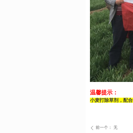
温馨提示：
小麦打除草剂，
配合
前一个：
无
ꄴ