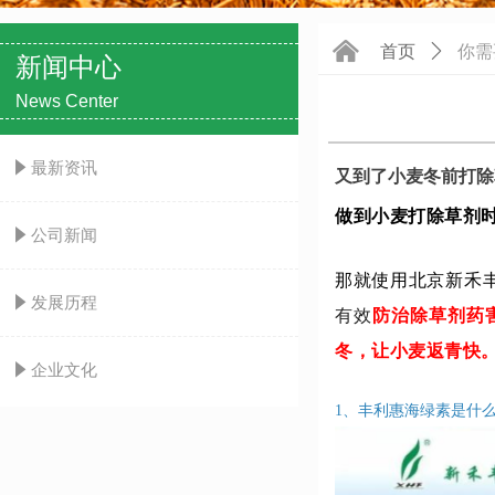
낀
首页
ꄲ
你需
新闻中心
News Center
념
最新资讯
又到了小麦冬前打除
做到小麦打除草剂
념
公司新闻
那就使用北京新禾
념
发展历程
有效
防治
除草剂药
冬，让小麦返青快
념
企业文化
1、丰利惠海绿素
是什