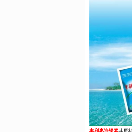
丰利惠海绿素
其
原