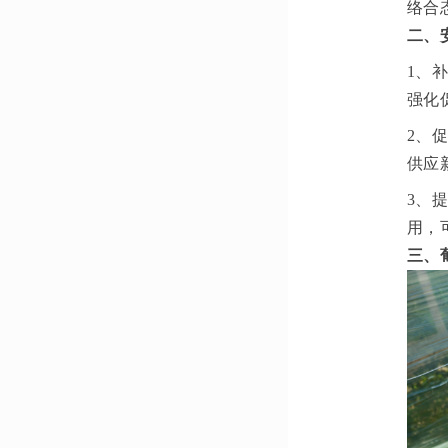
络合
二、
1、
强化
2、
供应
3、
用，
三、