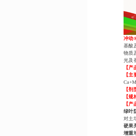
冲动
基酸
物质
光及
【产
【主
Ca+
【剂
【规
【产
绿叶
对土
硬果
增重