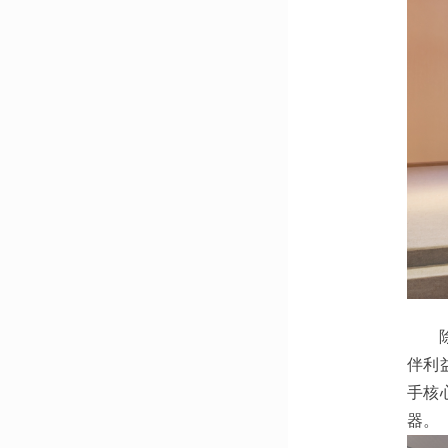
伴利
手核
器。