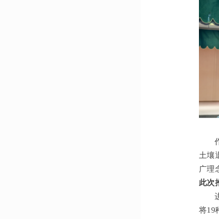
土壤
广理
此次
将1