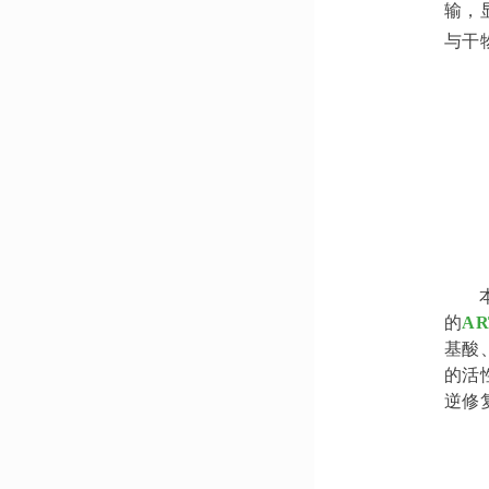
输，
与干
的
A
基酸
的活
逆修