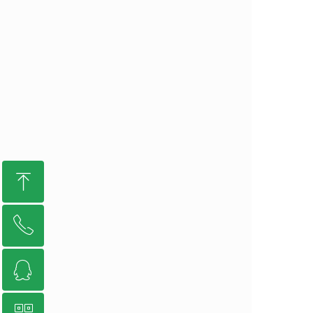
ꁸ
ꂅ
回到顶部
ꁗ
010-65447841
QQ客服