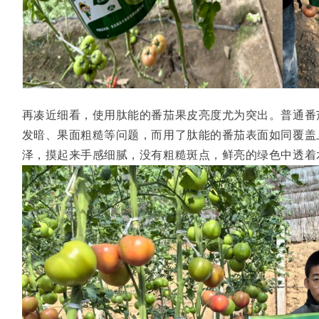
再凑近细看，使用肽能的番茄果皮亮度尤为突出。普通番
发暗、果面粗糙等问题，而用了肽能的番茄表面如同覆盖
泽，摸起来手感细腻，没有粗糙斑点，鲜亮的绿色中透着