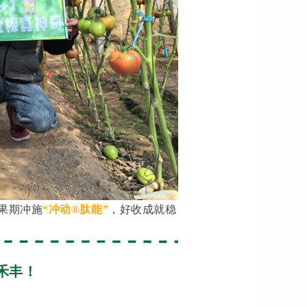
果期冲施
“冲动®肽能”
，好收成就稳
禾丰！