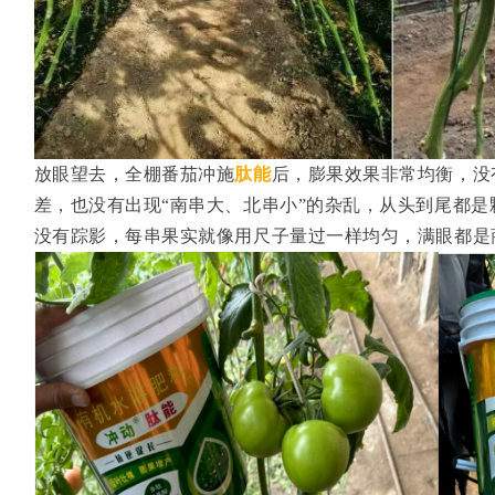
放眼望去，全棚番茄冲施
肽能
后，膨果效果非常均衡，没
差，也没有出现“南串大、北串小”的杂乱，从头到尾都
没有踪影，每串果实就像用尺子量过一样均匀，满眼都是