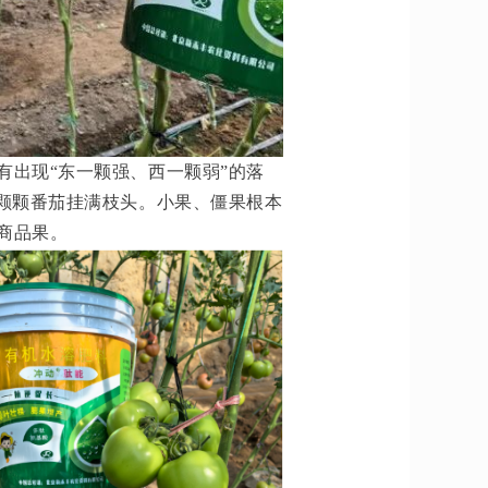
有出现“东一颗强、西一颗弱”的落
是颗颗番茄挂满枝头。小果、僵果根本
商品果。